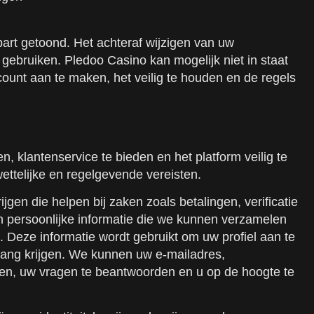
part getoond. Het achteraf wijzigen van uw
gebruiken. Pledoo Casino kan mogelijk niet in staat
ccount aan te maken, het veilig te houden en de regels
 klantenservice te bieden en het platform veilig te
ettelijke en regelgevende vereisten.
en die helpen bij zaken zoals betalingen, verificatie
en persoonlijke informatie die we kunnen verzamelen
Deze informatie wordt gebruikt om uw profiel aan te
ang krijgen. We kunnen uw e-mailadres,
ren, uw vragen te beantwoorden en u op de hoogte te