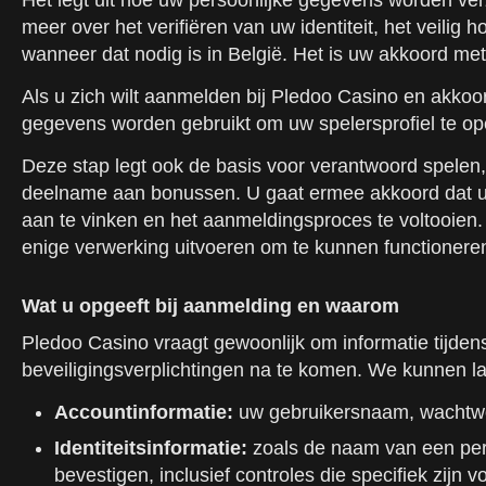
Het legt uit hoe uw persoonlijke gegevens worden verz
meer over het verifiëren van uw identiteit, het veili
wanneer dat nodig is in België. Het is uw akkoord met d
Als u zich wilt aanmelden bij Pledoo Casino en akko
gegevens worden gebruikt om uw spelersprofiel te op
Deze stap legt ook de basis voor verantwoord spelen,
deelname aan bonussen. U gaat ermee akkoord dat u b
aan te vinken en het aanmeldingsproces te voltooien
enige verwerking uitvoeren om te kunnen functionere
Wat u opgeeft bij aanmelding en waarom
Pledoo Casino vraagt gewoonlijk om informatie tijdens 
beveiligingsverplichtingen na te komen. We kunnen lat
Accountinformatie:
uw gebruikersnaam, wachtwoo
Identiteitsinformatie:
zoals de naam van een pers
bevestigen, inclusief controles die specifiek zijn v