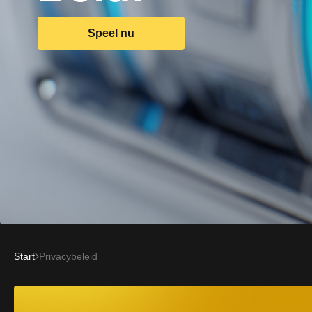
Speel nu
Start
Privacybeleid