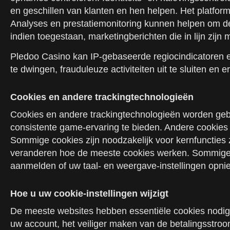
en geschillen van klanten en hen helpen. Het platf
Analyses en prestatiemonitoring kunnen helpen om de
indien toegestaan, marketingberichten die in lijn zijn m
Pledoo Casino kan IP-gebaseerde regiocindicatoren e
te dwingen, frauduleuze activiteiten uit te sluiten en 
Cookies en andere trackingtechnologieën
Cookies en andere trackingtechnologieën worden gebr
consistente game-ervaring te bieden. Andere cookies 
Sommige cookies zijn noodzakelijk voor kernfuncties z
veranderen hoe de meeste cookies werken. Sommige f
aanmelden of uw taal- en weergave-instellingen opn
Hoe u uw cookie-instellingen wijzigt
De meeste websites hebben essentiële cookies nodig o
uw account, het veiliger maken van de betalingsstroo