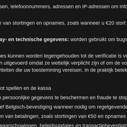
sen, telefoonnummers, adressen en IP-adressen om infor
 van stortingen en opnames, zoals wanneer u €20 stort 
ay- en technische gegevens:
worden gebruikt om bugs t
s kunnen worden tegengehouden tot de verificatie is volto
itgevoerd omdat ze wettelijk verplicht zijn of om de vo
teiten die uw toestemming vereisen. In de praktijk betek
ot spellen en de kassa
en persoonlijke gegevens te beschermen en fraude te st
lusief Belgisch-bevestiging wanneer nodig om regelgeven
den van betalingen, zoals stortingen van €50 en opname
waarschuwingen, beleidsupdates en transactiebevestigi