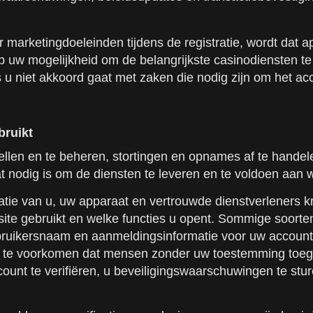
marketingdoeleinden tijdens de registratie, wordt dat a
 uw mogelijkheid om de belangrijkste casinodiensten te 
ls u niet akkoord gaat met zaken die nodig zijn om het a
bruikt
len en te beheren, stortingen en opnames af te handelen,
t nodig is om de diensten te leveren en te voldoen aan w
e van u, uw apparaat en vertrouwde dienstverleners krijg
 site gebruikt en welke functies u opent. Sommige soort
bruikersnaam en aanmeldingsinformatie voor uw account. 
n te voorkomen dat mensen zonder uw toestemming toeg
nt te verifiëren, u beveiligingswaarschuwingen te stu