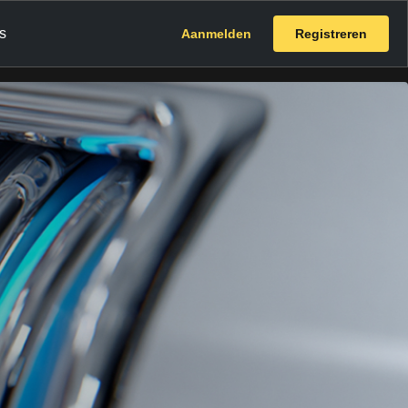
s
Aanmelden
Registreren