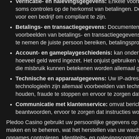
Verificatie- en nalevingsgegevens:
Enkele voorb
soms controles op de herkomst van betalingen. Deze
voor een bedrijf om compliant te zijn.
Betalings- en transactiegegevens:
Documenten o
voorbeelden van betalings- en transactiegegevens
te nemen de juiste persoon bereiken, betalings
Account- en gameplaygeschiedenis:
kan onder 
hoeveel geld werd ingezet. Het onjuist gebruiken
die misbruik kunnen betekenen worden allemaal g
Technische en apparaatgegevens:
Uw IP-adres, 
technologieën zijn allemaal voorbeelden van techn
houden, fraude te stoppen en ervoor te zorgen dat
Communicatie met klantenservice:
omvat berich
beantwoorden, ervoor te zorgen dat instructies wo
Pledoo Casino gebruikt uw persoonlijke gegevens op v
maken en te beheren, wat het herstellen van uw wacht
opnames controleren. Identiteits- en nalevingscontr