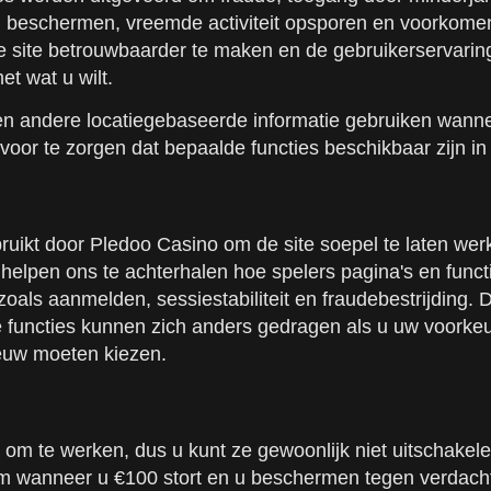
orm beschermen, vreemde activiteit opsporen en voorko
 site betrouwbaarder te maken en de gebruikerservaring
et wat u wilt.
n andere locatiegebaseerde informatie gebruiken wanne
ervoor te zorgen dat bepaalde functies beschikbaar zijn in
uikt door Pledoo Casino om de site soepel te laten wer
helpen ons te achterhalen hoe spelers pagina's en func
oals aanmelden, sessiestabiliteit en fraudebestrijding. 
uncties kunnen zich anders gedragen als u uw voorkeure
ieuw moeten kiezen.
m te werken, dus u kunt ze gewoonlijk niet uitschakelen
m wanneer u €100 stort en u beschermen tegen verdachte