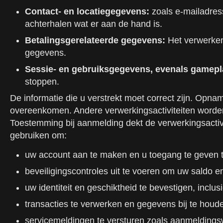
Contact- en locatiegegevens:
zoals e-mailadres
achterhalen wat er aan de hand is.
Betalingsgerelateerde gegevens:
Het verwerken
gegevens.
Sessie- en gebruiksgegevens, evenals gamepl
stoppen.
De informatie die u verstrekt moet correct zijn. Opname
overeenkomen. Andere verwerkingsactiviteiten worden u
Toestemming bij aanmelding dekt de verwerkingsactivi
gebruiken om:
uw account aan te maken en u toegang te geven t
beveiligingscontroles uit te voeren om uw saldo 
uw identiteit en geschiktheid te bevestigen, inc
transacties te verwerken en gegevens bij te hou
servicemeldingen te versturen zoals aanmeldings